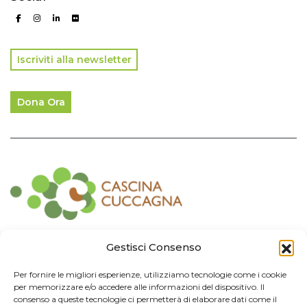
Iscriviti alla newsletter
Dona Ora
Contatti
Gestisci Consenso
Associazione Consorzio Cantiere Cuccagna
Per fornire le migliori esperienze, utilizziamo tecnologie come i cookie
Impresa Sociale
per memorizzare e/o accedere alle informazioni del dispositivo. Il
Via Cuccagna 2/4 - 20135 Milano - tel. 02.83421007
consenso a queste tecnologie ci permetterà di elaborare dati come il
CF
97426130155 -
P. IVA
06232010964 -
REA MI
-2522352 -
RUNTS
25837