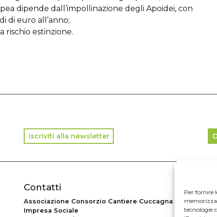
pea dipende dall’impollinazione degli Apoidei, con
i di euro all’anno;
 a rischio estinzione.
Iscriviti alla newsletter
D
Contatti
In
Per fornire 
memorizzare 
Associazione Consorzio Cantiere Cuccagna
© 2
tecnologie 
Impresa Sociale