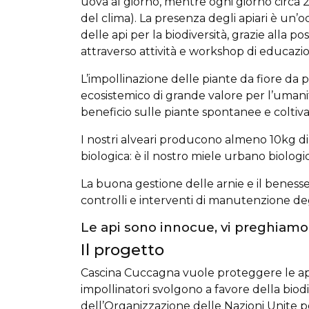
uova al giorno, mentre ogni giorno circa 
del clima). La presenza degli apiari è un’o
delle api per la biodiversità, grazie alla po
attraverso attività e workshop di educazi
L’impollinazione delle piante da fiore da 
ecosistemico di grande valore per l’umanità
beneficio sulle piante spontanee e coltiva
I nostri alveari producono almeno 10kg di 
biologica: è il nostro miele urbano biologi
La buona gestione delle arnie e il benesser
controlli e interventi di manutenzione degl
Le api sono innocue, vi preghiamo 
Il progetto
Cascina Cuccagna vuole proteggere le api e
impollinatori svolgono a favore della biodi
dell’Organizzazione delle Nazioni Unite pe