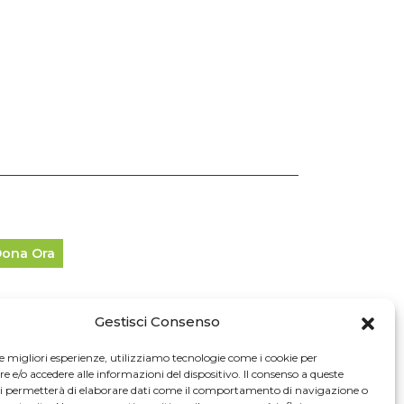
ona Ora
Gestisci Consenso
fo Legali
le migliori esperienze, utilizziamo tecnologie come i cookie per
e/o accedere alle informazioni del dispositivo. Il consenso a queste
024 Cascina Cuccagna. Tutti i diritti riservati.
ci permetterà di elaborare dati come il comportamento di navigazione o