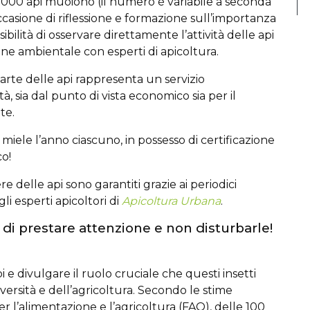
2000 api muoiono (il numero è variabile a seconda
ccasione di riflessione e formazione sull’importanza
ssibilità di osservare direttamente l’attività delle api
one ambientale con esperti di apicoltura.
parte delle api rappresenta un servizio
, sia dal punto di vista economico sia per il
te.
miele l’anno ciascuno, in possesso di certificazione
co!
e delle api sono garantiti grazie ai periodici
i esperti apicoltori di
Apicoltura Urbana
.
di prestare attenzione e non disturbarle!
 divulgare il ruolo cruciale che questi insetti
versità e dell’agricoltura. Secondo le stime
r l’alimentazione e l’agricoltura (FAO), delle 100