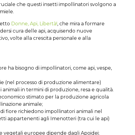
cruciale che questi insetti impollinatori svolgono a
 miele.
getto
Donne, Api, Libertà!
, che mira a formare
ndersi cura delle api, acquisendo nuove
vo, volte alla crescita personale e alla
iore ha bisogno di impollinatori, come api, vespe,
arie (nel processo di produzione alimentare)
 animali in termini di produzione, resa e qualità.
re economico stimato per la produzione agricola
linazione animale;
 di fiore richiedono impollinatori animali nel
ti appartenenti agli Imenotteri (tra cui le api)
cie vegetali europee dipende dagli Apoidei;