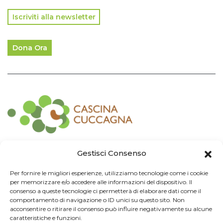
Iscriviti alla newsletter
Dona Ora
Contatti
Gestisci Consenso
Associazione Consorzio Cantiere Cuccagna
Per fornire le migliori esperienze, utilizziamo tecnologie come i cookie
Impresa Sociale
per memorizzare e/o accedere alle informazioni del dispositivo. Il
Via Cuccagna 2/4 - 20135 Milano - tel. 02.83421007
consenso a queste tecnologie ci permetterà di elaborare dati come il
CF
97426130155 -
P. IVA
06232010964 -
REA MI
-2522352 -
RUNTS
25837
comportamento di navigazione o ID unici su questo sito. Non
21/03/2022
cuccagna@arubapec.it
-
info@cuccagna.org
acconsentire o ritirare il consenso può influire negativamente su alcune
caratteristiche e funzioni.