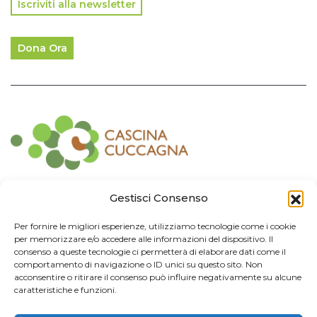
Iscriviti alla newsletter
Dona Ora
Contatti
Gestisci Consenso
Associazione Consorzio Cantiere Cuccagna
Per fornire le migliori esperienze, utilizziamo tecnologie come i cookie
Impresa Sociale
per memorizzare e/o accedere alle informazioni del dispositivo. Il
Via Cuccagna 2/4 - 20135 Milano - tel. 02.83421007
consenso a queste tecnologie ci permetterà di elaborare dati come il
CF
97426130155 -
P. IVA
06232010964 -
REA MI
-2522352 -
RUNTS
25837
comportamento di navigazione o ID unici su questo sito. Non
21/03/2022
cuccagna@arubapec.it
-
info@cuccagna.org
acconsentire o ritirare il consenso può influire negativamente su alcune
caratteristiche e funzioni.
IBAN: IT44A0306909471100000014350