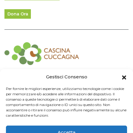
Dona Ora
Contatti
Gestisci Consenso
Associazione Consorzio Cantiere Cuccagna
Per fornire le migliori esperienze, utilizziamo tecnologie come i cookie
Impresa Sociale
per memorizzare e/o accedere alle informazioni del dispositivo. Il
Via Cuccagna 2/4 - 20135 Milano - tel. 02.83421007
consenso a queste tecnologie ci permetterà di elaborare dati come il
CF
97426130155 -
P. IVA
06232010964 -
REA MI
-2522352 -
RUNTS
25837
comportamento di navigazione o ID unici su questo sito. Non
21/03/2022
cuccagna@arubapec.it
-
info@cuccagna.org
acconsentire o ritirare il consenso può influire negativamente su alcune
caratteristiche e funzioni.
IBAN: IT44A0306909471100000014350
Accetta