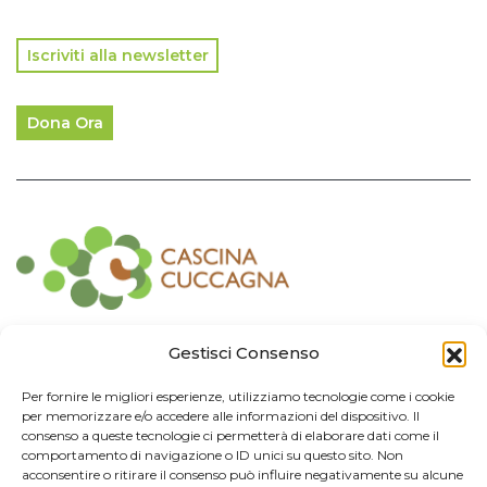
Iscriviti alla newsletter
Dona Ora
Contatti
Gestisci Consenso
Associazione Consorzio Cantiere Cuccagna
Per fornire le migliori esperienze, utilizziamo tecnologie come i cookie
Impresa Sociale
per memorizzare e/o accedere alle informazioni del dispositivo. Il
Via Cuccagna 2/4 - 20135 Milano - tel. 02.83421007
consenso a queste tecnologie ci permetterà di elaborare dati come il
CF
97426130155 -
P. IVA
06232010964 -
REA MI
-2522352 -
RUNTS
25837
comportamento di navigazione o ID unici su questo sito. Non
21/03/2022
cuccagna@arubapec.it
-
info@cuccagna.org
acconsentire o ritirare il consenso può influire negativamente su alcune