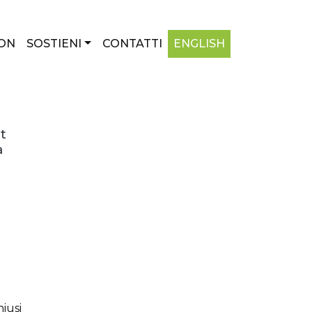
ON
SOSTIENI
CONTATTI
ENGLISH
t
a
hiusi