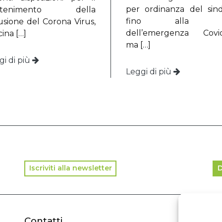
per ordinanza del sin
ntenimento della
fino alla fi
fusione del Corona Virus,
dell’emergenza Covid
ina […]
ma […]
gi di più
Leggi di più
Iscriviti alla newsletter
D
Contatti
In