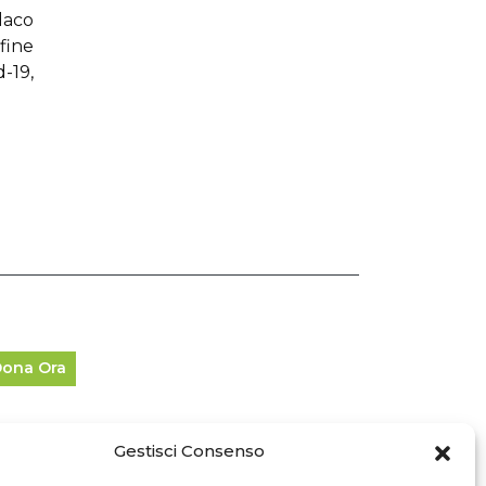
daco
ne
-19,
ona Ora
Gestisci Consenso
fo Legali