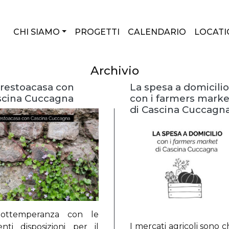
CHI SIAMO
PROGETTI
CALENDARIO
LOCATI
Archivio
orestoacasa con
La spesa a domicilio
scina Cuccagna
con i farmers marke
di Cascina Cuccagn
ottemperanza con le
I mercati agricoli sono c
enti disposizioni per il