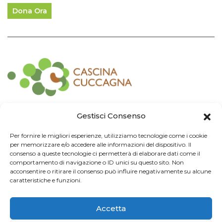
Dona Ora
Contatti
Gestisci Consenso
Associazione Consorzio Cantiere Cuccagna
Per fornire le migliori esperienze, utilizziamo tecnologie come i cookie
Impresa Sociale
per memorizzare e/o accedere alle informazioni del dispositivo. Il
Via Cuccagna 2/4 - 20135 Milano - tel. 02.83421007
consenso a queste tecnologie ci permetterà di elaborare dati come il
CF
97426130155 -
P. IVA
06232010964 -
REA MI
-2522352 -
RUNTS
25837
comportamento di navigazione o ID unici su questo sito. Non
21/03/2022
cuccagna@arubapec.it
-
info@cuccagna.org
acconsentire o ritirare il consenso può influire negativamente su alcune
caratteristiche e funzioni.
IBAN: IT44A0306909471100000014350
Accetta
Info Legali