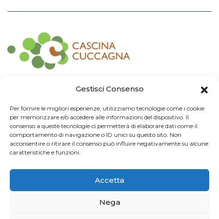
Contatti
Gestisci Consenso
Associazione Consorzio Cantiere Cuccagna
Per fornire le migliori esperienze, utilizziamo tecnologie come i cookie
Impresa Sociale
per memorizzare e/o accedere alle informazioni del dispositivo. Il
Via Cuccagna 2/4 - 20135 Milano - tel. 02.83421007
consenso a queste tecnologie ci permetterà di elaborare dati come il
CF
97426130155 -
P. IVA
06232010964 -
REA MI
-2522352 -
RUNTS
25837
comportamento di navigazione o ID unici su questo sito. Non
21/03/2022
acconsentire o ritirare il consenso può influire negativamente su alcune
cuccagna@arubapec.it
-
info@cuccagna.org
caratteristiche e funzioni.
IBAN: IT44A0306909471100000014350
Accetta
Info Legali
Nega
© 2024 Cascina Cuccagna. Tutti i diritti riservati.