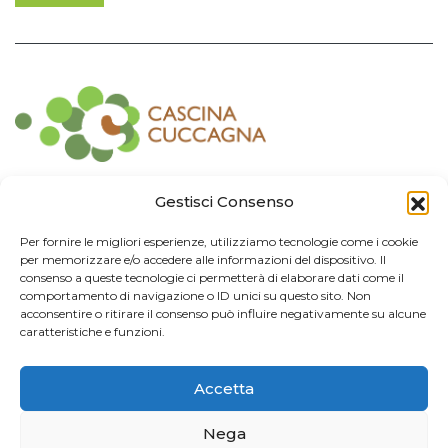
Contatti
Gestisci Consenso
Associazione Consorzio Cantiere Cuccagna
Per fornire le migliori esperienze, utilizziamo tecnologie come i cookie
Impresa Sociale
per memorizzare e/o accedere alle informazioni del dispositivo. Il
Via Cuccagna 2/4 - 20135 Milano - tel. 02.83421007
consenso a queste tecnologie ci permetterà di elaborare dati come il
CF
97426130155 -
P. IVA
06232010964 -
REA MI
-2522352 -
RUNTS
25837
comportamento di navigazione o ID unici su questo sito. Non
21/03/2022
acconsentire o ritirare il consenso può influire negativamente su alcune
cuccagna@arubapec.it
-
info@cuccagna.org
caratteristiche e funzioni.
IBAN: IT44A0306909471100000014350
Accetta
Info Legali
Nega
© 2024 Cascina Cuccagna. Tutti i diritti riservati.