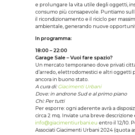
e prolungare la vita utile degli oggetti, in
consumo più consapevole. Puntiamo sulla cond
il ricondizionamento e il riciclo per massi
ambientale, generando nuove opportunità
In programma:
18:00 – 22:00
Garage Sale – Vuoi fare spazio?
Un mercato temporaneo dove privati citt
d’arredo, elettrodomestici e altri oggetti
ancora in buono stato.
A cura di:
Giacimenti Urbani
Dove: in androne Sud e al primo piano
Chi: Per tutti
Per esporre: ogni aderente avrà a disposizi
circa 2 mq. Inviate una breve descrizione 
info@giacimentiurbani.eu
entro il 12/10. 
Associati Giacimenti Urbani 2024 (quota as