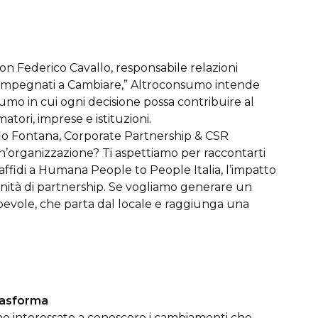
n Federico Cavallo, responsabile relazioni
a “Impegnati a Cambiare,” Altroconsumo intende
o in cui ogni decisione possa contribuire al
ri, imprese e istituzioni.
io Fontana, Corporate Partnership & CSR
n’organizzazione? Ti aspettiamo per raccontarti
affidi a Humana People to People Italia, l’impatto
nità di partnership. Se vogliamo generare un
evole, che parta dal locale e raggiunga una
trasforma
ne interessate a conoscere i cambiamenti che