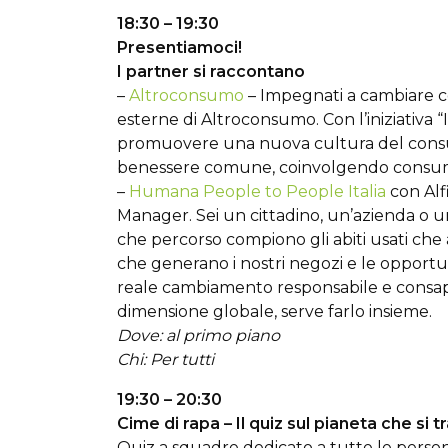
18:30 – 19:30
Presentiamoci!
I partner si raccontano
–
Altroconsumo
– Impegnati a cambiare co
esterne di Altroconsumo. Con l’iniziativ
promuovere una nuova cultura del consum
benessere comune, coinvolgendo consumato
–
Humana People to People Italia
con Alf
Manager. Sei un cittadino, un’azienda o u
che percorso compiono gli abiti usati che 
che generano i nostri negozi e le opportu
reale cambiamento responsabile e consap
dimensione globale, serve farlo insieme.
Dove: al primo piano
Chi: Per tutti
19:30 – 20:30
Cime di rapa – Il quiz sul pianeta che si 
Quiz a squadre dedicato a tutte le perso