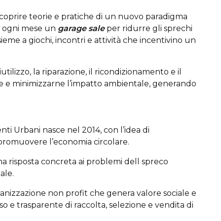
scoprire teorie e pratiche di un nuovo paradigma
e: ogni mese un
garage sale
per ridurre gli sprechi
sieme a giochi, incontri e attività che incentivino un
iutilizzo, la riparazione, il ricondizionamento e il
cose e minimizzarne l’impatto ambientale, generando
enti Urbani nasce nel 2014, con l’idea di
o è promuovere l’economia circolare.
a risposta concreta ai problemi dell spreco
iale.
anizzazione non profit che genera valore sociale e
 e trasparente di raccolta, selezione e vendita di