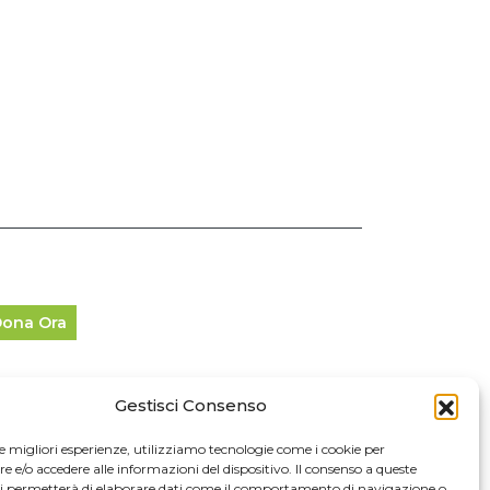
ona Ora
Gestisci Consenso
fo Legali
le migliori esperienze, utilizziamo tecnologie come i cookie per
e/o accedere alle informazioni del dispositivo. Il consenso a queste
024 Cascina Cuccagna. Tutti i diritti riservati.
ci permetterà di elaborare dati come il comportamento di navigazione o