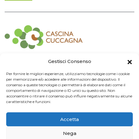
Contatti
Gestisci Consenso
Associazione Consorzio Cantiere Cuccagna
Per fornire le migliori esperienze, utilizziamo tecnologie come i cookie
Impresa Sociale
per memorizzare e/o accedere alle informazioni del dispositivo. Il
Via Cuccagna 2/4 - 20135 Milano - tel. 02.83421007
consenso a queste tecnologie ci permetterà di elaborare dati come il
CF
97426130155 -
P. IVA
06232010964 -
REA MI
-2522352 -
RUNTS
25837
comportamento di navigazione o ID unici su questo sito. Non
21/03/2022
cuccagna@arubapec.it
-
info@cuccagna.org
acconsentire o ritirare il consenso può influire negativamente su alcune
caratteristiche e funzioni.
IBAN: IT44A0306909471100000014350
Accetta
Info Legali
Nega
© 2024 Cascina Cuccagna. Tutti i diritti riservati.