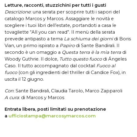
Letture
,
racconti,
stuzzichini
per tutti i gusti
Descrizione
: u
na serata per scoprire tutti i sapori del
catalogo Marcos y Marcos.
Assaggiare le novità e
scegliere i tuoi libri dell’estate, portandoti a casa le
tovagliette “All you can read”.
Il menù della serata
prevede antipasto a tema
La schiuma dei giorni
di Boris
Vian, un primo ispirato a
Papiro
di Sante Bandirali. Il
secondo è un omaggio a
Questa terra è la mia terra
di
Woody Guthrie.
Il dolce,
Tutto questo fuoco
di Ángeles
Caso.
Il tutto accompagnato dal cocktail
Fuoco al
fuoco
(con gli ingredienti del thriller di Candice Fox), in
uscita il 12 giugno.
Con
: Sante Bandirali, Claudia Tarolo, Marco Zapparoli
A cura
: di Marcos y Marcos
Entrata libera, posti limitati su prenotazione
a
ufficiostampa@marcosymarcos.com