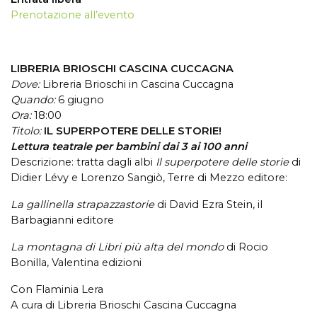
Prenotazione all’evento
LIBRERIA BRIOSCHI CASCINA CUCCAGNA
Dove:
Libreria Brioschi in Cascina Cuccagna
Quando:
6 giugno
Ora:
18:00
Titolo:
IL SUPERPOTERE DELLE STORIE!
Lettura teatrale per bambini dai 3 ai 100 anni
Descrizione: t
ratta dagli albi
Il superpotere delle storie
di
Didier Lévy e Lorenzo Sangiò, Terre di Mezzo editore:
La gallinella strapazzastorie
di David Ezra Stein, il
Barbagianni editore
La montagna di Libri più alta del mondo
di Rocio
Bonilla, Valentina edizioni
Con Flaminia Lera
A cura di Libreria Brioschi Cascina Cuccagna