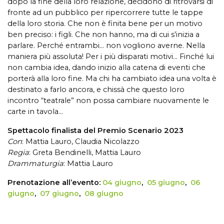
dopo la fine della loro relazione, decidono di ritrovarsi di
fronte ad un pubblico per ripercorrere tutte le tappe
della loro storia. Che non è finita bene per un motivo
ben preciso: i figli.
Che non hanno, ma di cui s’inizia a
parlare. Perché entrambi… non vogliono averne. Nella
maniera più assoluta! Per i più disparati motivi…
Finché lui
non cambia idea, dando inizio alla catena di eventi che
porterà alla loro fine.
Ma chi ha cambiato idea una volta è
destinato a farlo ancora, e chissà che questo loro
incontro “teatrale” non possa cambiare nuovamente le
carte in tavola…
Spettacolo finalista del Premio Scenario 2023
Con
: Mattia Lauro, Claudia Nicolazzo
Regia
: Greta Bendinelli, Mattia Lauro
Drammaturgia
: Mattia Lauro
Prenotazione all’evento:
04 giugno
,
05 giugno
,
06
giugno
,
07 giugno
,
08 giugno