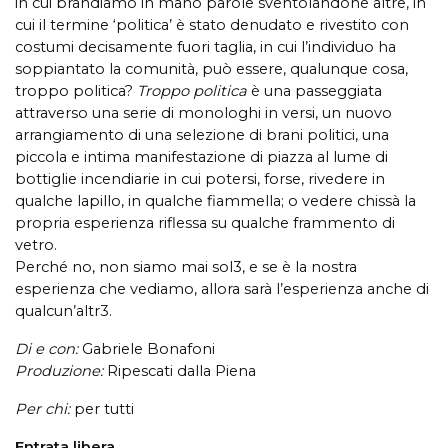
in cui brandiamo in mano parole sventolandone altre, in
cui il termine ‘politica’ è stato denudato e rivestito con
costumi decisamente fuori taglia, in cui l’individuo ha
soppiantato la comunità, può essere, qualunque cosa,
troppo politica?
Troppo politica
è una passeggiata
attraverso una serie di monologhi in versi, un nuovo
arrangiamento di una selezione di brani politici, una
piccola e intima manifestazione di piazza al lume di
bottiglie incendiarie in cui potersi, forse, rivedere in
qualche lapillo, in qualche fiammella; o vedere chissà la
propria esperienza riflessa su qualche frammento di
vetro.
Perché no, non siamo mai sol3, e se è la nostra
esperienza che vediamo, allora sarà l’esperienza anche di
qualcun’altr3.
Di e con:
Gabriele Bonafoni
Produzione:
Ripescati dalla Piena
Per chi:
per tutti
Entrata libera