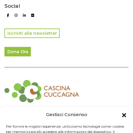
Social
Iscriviti alla newsletter
Dona Ora
Contatti
Gestisci Consenso
Associazione Consorzio Cantiere Cuccagna
Per fornire le migliori esperienze, utilizziamo tecnologie come i cookie
Impresa Sociale
per memorizzare e/o accedere alle informazioni del dispositivo. Il
Via Cuccagna 2/4 - 20135 Milano - tel. 02.83421007