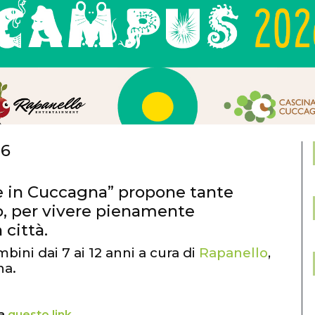
26
te in Cuccagna” propone tante
rto, per vivere pienamente
 città.
ni dai 7 ai 12 anni a cura di
Rapanello
,
na.
 a
questo link
.