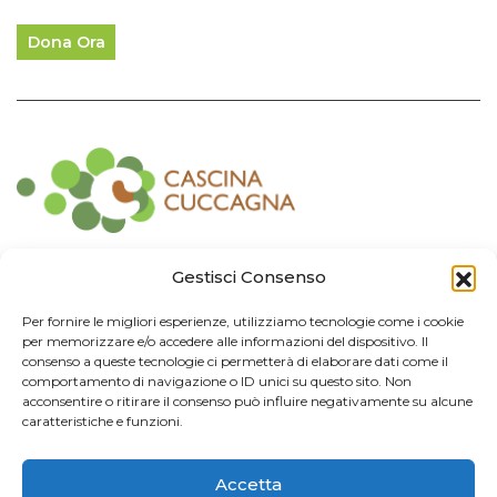
Dona Ora
Contatti
Gestisci Consenso
Associazione Consorzio Cantiere Cuccagna
Per fornire le migliori esperienze, utilizziamo tecnologie come i cookie
Impresa Sociale
per memorizzare e/o accedere alle informazioni del dispositivo. Il
Via Cuccagna 2/4 - 20135 Milano - tel. 02.83421007
consenso a queste tecnologie ci permetterà di elaborare dati come il
CF
97426130155 -
P. IVA
06232010964 -
REA MI
-2522352 -
RUNTS
25837
comportamento di navigazione o ID unici su questo sito. Non
21/03/2022
cuccagna@arubapec.it
-
info@cuccagna.org
acconsentire o ritirare il consenso può influire negativamente su alcune
caratteristiche e funzioni.
IBAN: IT44A0306909471100000014350
Accetta