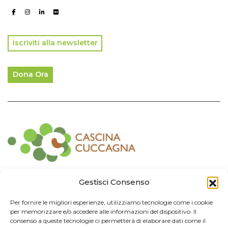
Iscriviti alla newsletter
Dona Ora
Contatti
Gestisci Consenso
Associazione Consorzio Cantiere Cuccagna
Per fornire le migliori esperienze, utilizziamo tecnologie come i cookie
Impresa Sociale
per memorizzare e/o accedere alle informazioni del dispositivo. Il
Via Cuccagna 2/4 - 20135 Milano - tel. 02.83421007
consenso a queste tecnologie ci permetterà di elaborare dati come il
CF
97426130155 -
P. IVA
06232010964 -
REA MI
-2522352 -
RUNTS
25837