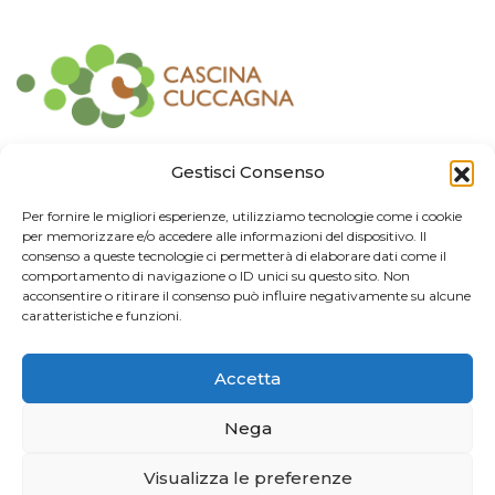
Contatti
Gestisci Consenso
Associazione Consorzio Cantiere Cuccagna
Per fornire le migliori esperienze, utilizziamo tecnologie come i cookie
Impresa Sociale
per memorizzare e/o accedere alle informazioni del dispositivo. Il
Via Cuccagna 2/4 - 20135 Milano - tel. 02.83421007
consenso a queste tecnologie ci permetterà di elaborare dati come il
CF
97426130155 -
P. IVA
06232010964 -
REA MI
-2522352 -
RUNTS
25837
comportamento di navigazione o ID unici su questo sito. Non
21/03/2022
acconsentire o ritirare il consenso può influire negativamente su alcune
cuccagna@arubapec.it
-
info@cuccagna.org
caratteristiche e funzioni.
IBAN: IT44A0306909471100000014350
Accetta
Info Legali
Nega
© 2024 Cascina Cuccagna. Tutti i diritti riservati.
Privacy Policy
Visualizza le preferenze
Credits