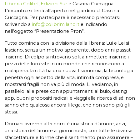
Libreria Colibrì
,
Edizioni Sur
e Cascina Cuccagna.
L’incontro si terrà all’aperto nel giardino di
Cascina
Cuccagna. Per partecipare è
necessario prenotarsi
scrivendo a
info@colibrimilano.it
e indicando
nell’oggetto “Presentazione Pron”.
Tutto comincia con la divisione della libreria: Lui e Lei si
lasciano, senza un motivo apparente, dopo anni passati
insieme. Di colpo si ritrovano soli, a rimettere insieme i
pezzi delle loro vite in un mondo che riconoscono a
malapena: la città ha una nuova fisionomia, la tecnologia
penetra ogni aspetto della vita, intimità compresa, e
mostrarsi fragili non va più di moda. Li vediamo, in
parallelo, alle prese con appuntamenti al buio, dating
app, buoni propositi radicali e viaggi alla ricerca di sé: non
sanno che qualcosa ancora li lega, che non sono più gli
stessi.
Domani avremo altri nomi è una storia d’amore, anzi,
una storia dell’amore ai giorni nostri, con tutte le diverse
sfaccettature e forme che il sentimento può assumere –