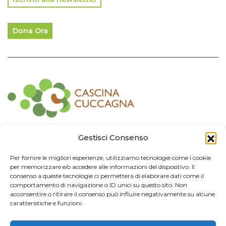
Dona Ora
Contatti
Gestisci Consenso
Associazione Consorzio Cantiere Cuccagna
Per fornire le migliori esperienze, utilizziamo tecnologie come i cookie
Impresa Sociale
per memorizzare e/o accedere alle informazioni del dispositivo. Il
Via Cuccagna 2/4 - 20135 Milano - tel. 02.83421007
consenso a queste tecnologie ci permetterà di elaborare dati come il
CF
97426130155 -
P. IVA
06232010964 -
REA MI
-2522352 -
RUNTS
25837
comportamento di navigazione o ID unici su questo sito. Non
21/03/2022
cuccagna@arubapec.it
-
info@cuccagna.org
acconsentire o ritirare il consenso può influire negativamente su alcune
caratteristiche e funzioni.
IBAN: IT44A0306909471100000014350