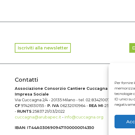
Iscriviti alla newsletter
D
Contatti
In
Per fornire 
memorizzare 
Associazione Consorzio Cantiere Cuccagna
© 2
tecnologie 
Impresa Sociale
ID unici su 
Via Cuccagna 2/4 - 20135 Milano - tel. 02.83421007
negativamen
CF
97426130155 -
P. IVA
06232010964 -
REA MI
-2522352
-
RUNTS
25837 21/03/2022
cuccagna@arubapec.it
-
info@cuccagna.org
Acc
IBAN: IT44A0306909471100000014350