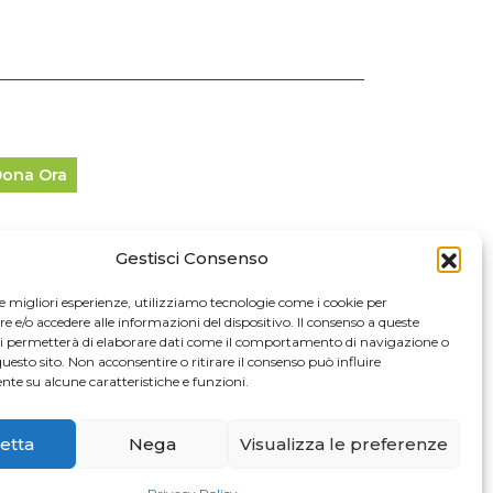
ona Ora
Gestisci Consenso
fo Legali
le migliori esperienze, utilizziamo tecnologie come i cookie per
e/o accedere alle informazioni del dispositivo. Il consenso a queste
024 Cascina Cuccagna. Tutti i diritti riservati.
ci permetterà di elaborare dati come il comportamento di navigazione o
questo sito. Non acconsentire o ritirare il consenso può influire
Privacy Policy
te su alcune caratteristiche e funzioni.
Credits
etta
Nega
Visualizza le preferenze