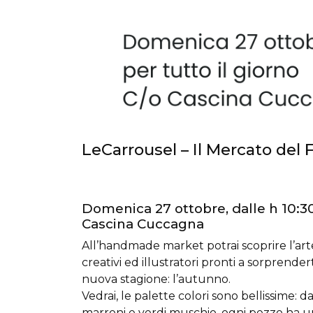
LeCarrousel – Il Mercato del F
Domenica 27 ottobre, dalle h 10:30
Cascina Cuccagna
All’handmade market potrai scoprire l’arte, 
creativi ed illustratori pronti a sorprender
nuova stagione: l’autunno.
Vedrai, le palette colori sono bellissime: da
marroni e verdi muschio, ogni pezzo ha u