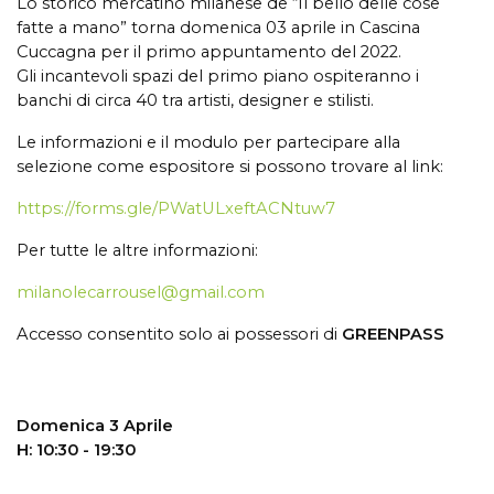
Lo storico mercatino milanese de “Il bello delle cose
fatte a mano” torna domenica 03 aprile in Cascina
Cuccagna per il primo appuntamento del 2022.
Gli incantevoli spazi del primo piano ospiteranno i
banchi di circa 40 tra artisti, designer e stilisti.
Le informazioni e il modulo per partecipare alla
selezione come espositore si possono trovare al link:
https://forms.gle/PWatULxeftACNtuw7
Per tutte le altre informazioni:
milanolecarrousel@gmail.com
Accesso consentito solo ai possessori di
GREENPASS
Domenica 3 Aprile
H: 10:30 - 19:30