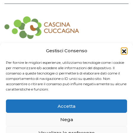
Contatti
Gestisci Consenso
Associazione Consorzio Cantiere Cuccagna
Per fornire le migliori esperienze, utilizziamo tecnologie come i cookie
Impresa Sociale
per memorizzare e/o accedere alle informazioni del dispositivo. Il
Via Cuccagna 2/4 - 20135 Milano - tel. 02.83421007
consenso a queste tecnologie ci permetterà di elaborare dati come il
CF
97426130155 -
P. IVA
06232010964 -
REA MI
-2522352 -
RUNTS
25837
comportamento di navigazione o ID unici su questo sito. Non
21/03/2022
acconsentire o ritirare il consenso può influire negativamente su alcune
cuccagna@arubapec.it
-
info@cuccagna.org
caratteristiche e funzioni.
IBAN: IT44A0306909471100000014350
Accetta
Info Legali
Nega
© 2024 Cascina Cuccagna. Tutti i diritti riservati.
Privacy Policy
Visualizza le preferenze