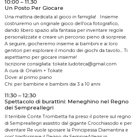
10:00 – 11.30
Un Posto Per Giocare
Una mattina dedicata al gioco in famiglia! Insieme
costruiremo un originale gioco dell’oca fotografico,
dando libero spazio alla fantasia per inventare regole
personalizzate e creare un percorso pieno di sorprese.
A seguire, giocheremo insieme ai bambini e ai loro
genitori per esplorare il mondo dei giochi da tavolo… Ti
aspettiamo per giocare insieme!
Iscrizione consigliata:
tokate.ludoteca@gmail.com
A cura di: Onalim + Tokatè
Dove: al primo piano
Chi: per bambine e bambini dai 3 a 10 anni
11:30 – 12:30
Spettacolo di burattini: Meneghino nel Regno
dei Sempreallegri
Il terribile Conte Trombetta ha preso il potere sul regno
di Sempreallegri assistito dal gigante Crocchiasodo e per
diventare Re vuole sposare la Principessa Diamantina e
cosi’ trasformare il Regno da SempreAllegri in