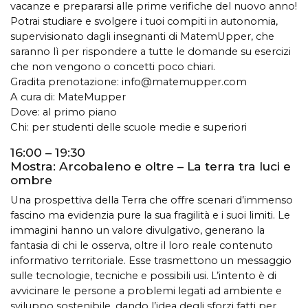
vacanze e prepararsi alle prime verifiche del nuovo anno!
Potrai studiare e svolgere i tuoi compiti in autonomia,
supervisionato dagli insegnanti di MatemUpper, che
saranno lì per rispondere a tutte le domande su esercizi
che non vengono o concetti poco chiari.
Gradita prenotazione:
info@matemupper.com
A cura di: MateMupper
Dove: al primo piano
Chi: per studenti delle scuole medie e superiori
16:00 – 19:30
Mostra: Arcobaleno e oltre – La terra tra luci e
ombre
Una prospettiva della Terra che offre scenari d’immenso
fascino ma evidenzia pure la sua fragilità e i suoi limiti. Le
immagini hanno un valore divulgativo, generano la
fantasia di chi le osserva, oltre il loro reale contenuto
informativo territoriale. Esse trasmettono un messaggio
sulle tecnologie, tecniche e possibili usi. L’intento è di
avvicinare le persone a problemi legati ad ambiente e
sviluppo sostenibile, dando l’idea degli sforzi fatti per