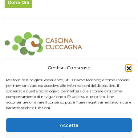
Dona Ora
Contatti
Gestisci Consenso
Associazione Consorzio Cantiere Cuccagna
Per fornire le migliori esperienze, utilizziamo tecnologie come i cookie
Impresa Sociale
per memorizzare e/o accedere alle informazioni del dispositivo. Il
Via Cuccagna 2/4 - 20135 Milano - tel. 02.83421007
consenso a queste tecnologie ci permetterà di elaborare dati come il
CF
97426130155 -
P. IVA
06232010964 -
REA MI
-2522352 -
RUNTS
25837
comportamento di navigazione o ID unici su questo sito. Non
21/03/2022
acconsentire o ritirare il consenso può influire negativamente su alcune
cuccagna@arubapec.it
-
info@cuccagna.org
caratteristiche e funzioni.
IBAN: IT44A0306909471100000014350
Accetta
Info Legali