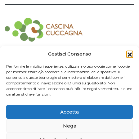
Contatti
Gestisci Consenso
Associazione Consorzio Cantiere Cuccagna
Per fornire le migliori esperienze, utilizziamo tecnologie come i cookie
Impresa Sociale
per memorizzare e/o accedere alle informazioni del dispositivo. Il
Via Cuccagna 2/4 - 20135 Milano - tel. 02.83421007
consenso a queste tecnologie ci permetterà di elaborare dati come il
CF
97426130155 -
P. IVA
06232010964 -
REA MI
-2522352 -
RUNTS
25837
comportamento di navigazione o ID unici su questo sito. Non
21/03/2022
cuccagna@arubapec.it
-
info@cuccagna.org
acconsentire o ritirare il consenso può influire negativamente su alcune
caratteristiche e funzioni.
IBAN: IT44A0306909471100000014350
Accetta
Info Legali
Nega
© 2024 Cascina Cuccagna. Tutti i diritti riservati.
Privacy Policy