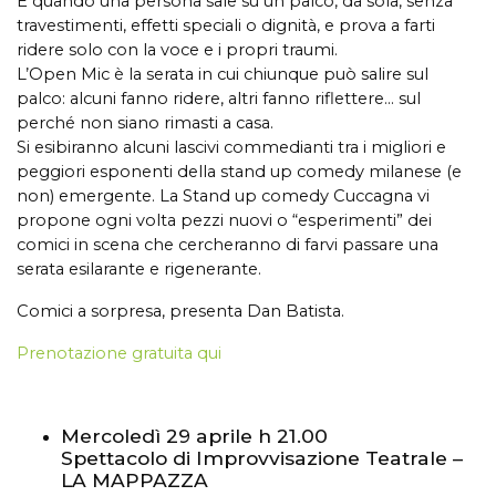
È quando una persona sale su un palco, da sola, senza
travestimenti, effetti speciali o dignità, e prova a farti
ridere solo con la voce e i propri traumi.
L’Open Mic è la serata in cui chiunque può salire sul
palco: alcuni fanno ridere, altri fanno riflettere… sul
perché non siano rimasti a casa.
Si esibiranno alcuni lascivi commedianti tra i migliori e
peggiori esponenti della stand up comedy milanese (e
non) emergente. La Stand up comedy Cuccagna vi
propone ogni volta pezzi nuovi o “esperimenti” dei
comici in scena che cercheranno di farvi passare una
serata esilarante e rigenerante.
Comici a sorpresa, presenta Dan Batista.
Prenotazione gratuita qui
Mercoledì 29 aprile h 21.00
Spettacolo di Improvvisazione Teatrale –
LA MAPPAZZA