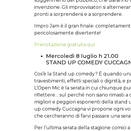
suggerimenti del pubblico, che daranno vit
invenzione. Gli improvvisatori si alterneran
pronti a sorprendersi e a sorprendere.
Impro Jam è il gran finale: completamente
pericolosamente divertente!
Prenotazione gratuita qui
Mercoledì 8 luglio h 21.00
STAND UP COMEDY CUCCAGNA
Cos’è la Stand up comedy? È quando una p
travestimenti, effetti speciali o dignità, e 
L’Open Mic è la serata in cui chiunque può 
riflettere… sul perché non siano rimasti a c
migliori e peggiori esponenti della stan
up comedy Cuccagna vi propone ogni volta
che cercheranno di farvi passare una serat
Per l’ultima serata della stagione comici a 