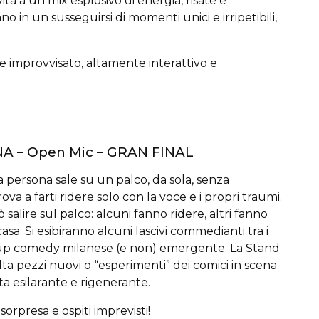
a a un mix esplosivo di energia, risate e
no in un susseguirsi di momenti unici e irripetibili,
 improvvisato, altamente interattivo e
 – Open Mic – GRAN FINAL
ersona sale su un palco, da sola, senza
prova a farti ridere solo con la voce e i propri traumi.
salire sul palco: alcuni fanno ridere, altri fanno
asa. Si esibiranno alcuni lascivi commedianti tra i
d up comedy milanese (e non) emergente. La Stand
 pezzi nuovi o “esperimenti” dei comici in scena
a esilarante e rigenerante.
sorpresa e ospiti imprevisti!