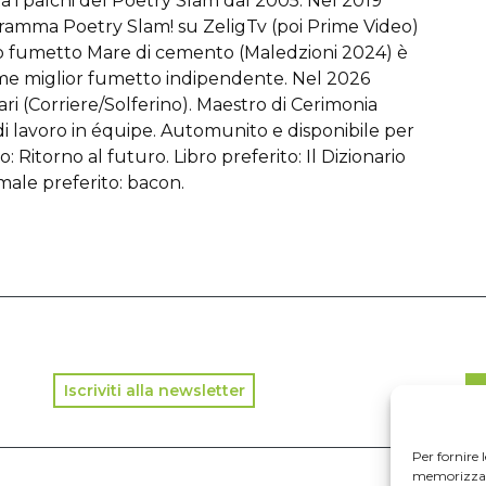
a i palchi del Poetry Slam dal 2005. Nel 2019
ramma Poetry Slam! su ZeligTv (poi Prime Video)
 suo fumetto Mare di cemento (Maledzioni 2024) è
come miglior fumetto indipendente. Nel 2026
ari (Corriere/Solferino). Maestro di Cerimonia
di lavoro in équipe. Automunito e disponibile per
o: Ritorno al futuro. Libro preferito: Il Dizionario
imale preferito: bacon.
Iscriviti alla newsletter
D
Per fornire 
memorizzare 