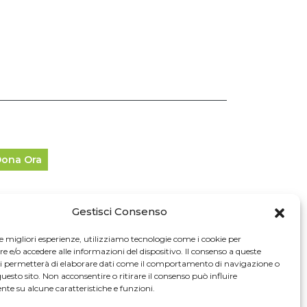
ona Ora
Gestisci Consenso
fo Legali
le migliori esperienze, utilizziamo tecnologie come i cookie per
e/o accedere alle informazioni del dispositivo. Il consenso a queste
024 Cascina Cuccagna. Tutti i diritti riservati.
ci permetterà di elaborare dati come il comportamento di navigazione o
questo sito. Non acconsentire o ritirare il consenso può influire
Privacy Policy
te su alcune caratteristiche e funzioni.
Credits