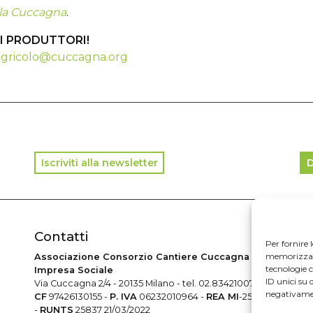
ella Cuccagna
.
I PRODUTTORI!
gricolo@cuccagna.org
Iscriviti alla newsletter
D
Contatti
In
Per fornire 
memorizzare 
Associazione Consorzio Cantiere Cuccagna
© 2
tecnologie 
Impresa Sociale
ID unici su 
Via Cuccagna 2/4 - 20135 Milano - tel. 02.83421007
negativamen
CF
97426130155 -
P. IVA
06232010964 -
REA MI
-2522352
-
RUNTS
25837 21/03/2022