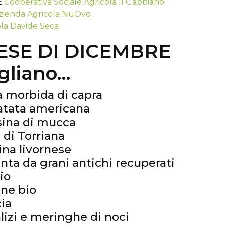
E
Cooperativa Sociale Agricola Il Gabbiano
zienda Agricola NuOvo
la Davide Seca
ESE DI DICEMBRE
igliano…
 morbida di capra
atata americana
sina di mucca
di Torriana
ina livornese
nta da grani antichi recuperati
io
ine bio
ia
izi e meringhe di noci