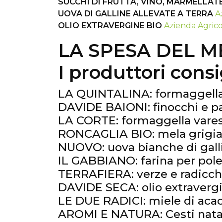
SUCCHI DI FRUTTA, VINO, MARMELLAT
UOVA DI GALLINE ALLEVATE A TERRA
A
OLIO EXTRAVERGINE BIO
Azienda Agrico
LA SPESA DEL M
I produttori cons
LA QUINTALINA: formaggella
DAVIDE BAIONI: finocchi e p
LA CORTE: formaggella vare
RONCAGLIA BIO: mela grigia 
NUOVO: uova bianche di gall
IL GABBIANO: farina per pole
TERRAFIERA: verze e radicch
DAVIDE SECA: olio extraverg
LE DUE RADICI: miele di acac
AROMI E NATURA: Cesti natal