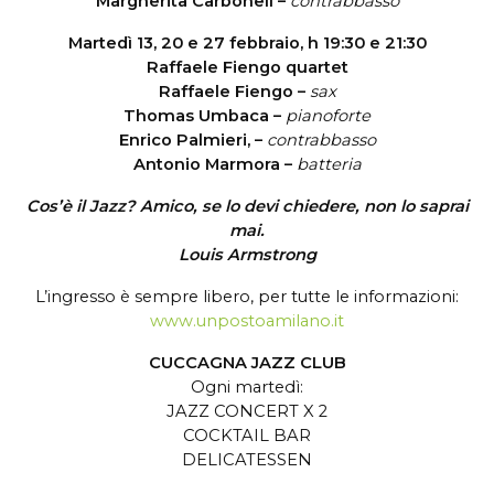
Margherita Carbonell –
contrabbasso
Martedì 13, 20 e 27 febbraio, h 19:30 e 21:30
Raffaele Fiengo quartet
Raffaele Fiengo –
sax
Thomas Umbaca –
pianoforte
Enrico Palmieri, –
contrabbasso
Antonio Marmora –
batteria
Cos’è il Jazz? Amico, se lo devi chiedere, non lo saprai
mai.
Louis Armstrong
L’ingresso è sempre libero, per tutte le informazioni:
www.unpostoamilano.it
CUCCAGNA JAZZ CLUB
Ogni martedì:
JAZZ CONCERT X 2
COCKTAIL BAR
DELICATESSEN