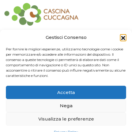
Contatti
Gestisci Consenso
Associazione Consorzio Cantiere Cuccagna
Per fornire le migliori esperienze, utilizziamo tecnologie come i cookie
Impresa Sociale
per memorizzare e/o accedere alle informazioni del dispositivo. Il
Via Cuccagna 2/4 - 20135 Milano - tel. 02.83421007
consenso a queste tecnologie ci permetterà di elaborare dati come il
CF
97426130155 -
P. IVA
06232010964 -
REA MI
-2522352 -
RUNTS
25837
comportamento di navigazione o ID unici su questo sito. Non
21/03/2022
cuccagna@arubapec.it
-
info@cuccagna.org
acconsentire o ritirare il consenso può influire negativamente su alcune
caratteristiche e funzioni.
IBAN: IT44A0306909471100000014350
Accetta
Info Legali
Nega
© 2024 Cascina Cuccagna. Tutti i diritti riservati.
Privacy Policy
Visualizza le preferenze
Credits
Privacy Policy