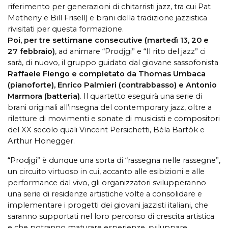
riferimento per generazioni di chitarristi jazz, tra cui Pat
Metheny e Bill Frisell) e brani della tradizione jazzistica
rivisitati per questa formazione.
Poi, per tre settimane consecutive (martedì 13, 20 e
27 febbraio)
, ad animare “Prodjgi” e “Il rito del jazz” ci
sarà, di nuovo, il gruppo guidato dal giovane sassofonista
Raffaele Fiengo e completato da Thomas Umbaca
(pianoforte), Enrico Palmieri (contrabbasso) e Antonio
Marmora (batteria)
. Il quartetto eseguirà una serie di
brani originali all’insegna del contemporary jazz, oltre a
riletture di movimenti e sonate di musicisti e compositori
del XX secolo quali Vincent Persichetti, Béla Bartók e
Arthur Honegger.
“Prodjgi” è dunque una sorta di “rassegna nelle rassegne”,
un circuito virtuoso in cui, accanto alle esibizioni e alle
performance dal vivo, gli organizzatori svilupperanno
una serie di residenze artistiche volte a consolidare e
implementare i progetti dei giovani jazzisti italiani, che
saranno supportati nel loro percorso di crescita artistica
e che potranno maturare esperienze, sviluppare