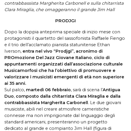
contrabbassista Margherita Carbonell e sulla chitarrista
Clara Miraglia, che omaggeranno il grande Jim Hall
PRODJGI
Dopo la doppia anteprima speciale di inizio mese con
protagonisti il quartetto del sassofonista Raffaele Fiengo
e il trio dell’acclamato pianista statunitense Ethan
Iverson,
entra nel vivo “Prodjgi”, acronimo di
PROmozione Del Jazz Giovane Italiano
,
ciclo di
appuntamenti organizzati dall’associazione culturale
Musicamorfosi che ha l’obiettivo di promuovere e
valorizzare i musicisti emergenti di età non superiore
ai 35 anni.
Sul palco,
martedì 06 febbraio
, sarà di scena l’
Antigua
Duo
,
composto dalla chitarrista Clara Miraglia e dalla
contrabbassista Margherita Carbonell
. Le due giovani
musiciste, abili nel creare atmosfere cameristiche
connesse ma non imprigionate dal linguaggio degli
standard americani, presenteranno un progetto
dedicato al grande e compianto Jim Hall (figura di