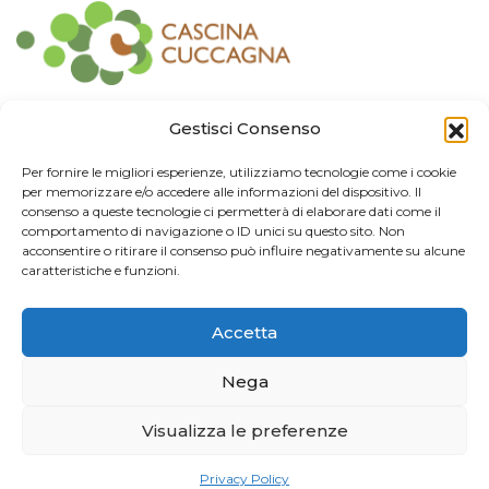
Contatti
Gestisci Consenso
Associazione Consorzio Cantiere Cuccagna
Per fornire le migliori esperienze, utilizziamo tecnologie come i cookie
Impresa Sociale
per memorizzare e/o accedere alle informazioni del dispositivo. Il
Via Cuccagna 2/4 - 20135 Milano - tel. 02.83421007
consenso a queste tecnologie ci permetterà di elaborare dati come il
CF
97426130155 -
P. IVA
06232010964 -
REA MI
-2522352 -
RUNTS
25837
comportamento di navigazione o ID unici su questo sito. Non
21/03/2022
cuccagna@arubapec.it
-
info@cuccagna.org
acconsentire o ritirare il consenso può influire negativamente su alcune
caratteristiche e funzioni.
IBAN: IT44A0306909471100000014350
Accetta
Info Legali
Nega
© 2024 Cascina Cuccagna. Tutti i diritti riservati.
Privacy Policy
Visualizza le preferenze
Credits
Privacy Policy