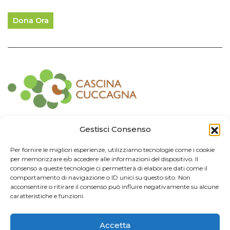
Dona Ora
Contatti
Gestisci Consenso
Associazione Consorzio Cantiere Cuccagna
Per fornire le migliori esperienze, utilizziamo tecnologie come i cookie
Impresa Sociale
per memorizzare e/o accedere alle informazioni del dispositivo. Il
Via Cuccagna 2/4 - 20135 Milano - tel. 02.83421007
consenso a queste tecnologie ci permetterà di elaborare dati come il
CF
97426130155 -
P. IVA
06232010964 -
REA MI
-2522352 -
RUNTS
25837
comportamento di navigazione o ID unici su questo sito. Non
21/03/2022
cuccagna@arubapec.it
-
info@cuccagna.org
acconsentire o ritirare il consenso può influire negativamente su alcune
caratteristiche e funzioni.
IBAN: IT44A0306909471100000014350
Accetta