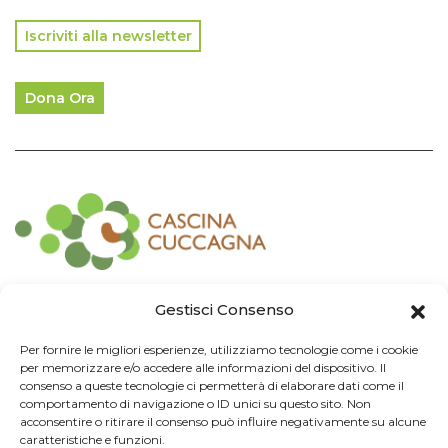
Iscriviti alla newsletter
Dona Ora
Contatti
Gestisci Consenso
Associazione Consorzio Cantiere Cuccagna
Per fornire le migliori esperienze, utilizziamo tecnologie come i cookie
Impresa Sociale
per memorizzare e/o accedere alle informazioni del dispositivo. Il
Via Cuccagna 2/4 - 20135 Milano - tel. 02.83421007
consenso a queste tecnologie ci permetterà di elaborare dati come il
CF
97426130155 -
P. IVA
06232010964 -
REA MI
-2522352 -
RUNTS
25837
comportamento di navigazione o ID unici su questo sito. Non
21/03/2022
cuccagna@arubapec.it
-
info@cuccagna.org
acconsentire o ritirare il consenso può influire negativamente su alcune
caratteristiche e funzioni.